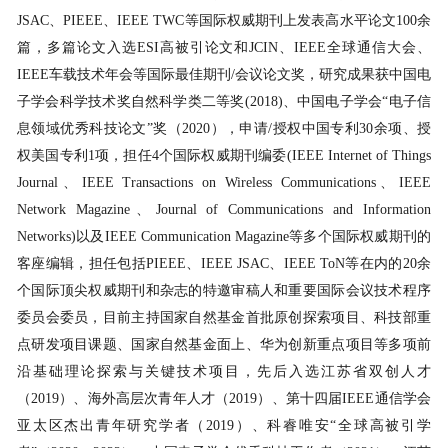
JSAC
、
PIEEE
、
IEEE TWC
等国际权威期刊上发表高水平论文
100
余
篇，多篇论文入选
ESI
高被引论文和
JCIN
、
IEEE
全球通信大会、
IEEE
车载技术年会等国际最佳期刊
/
会议论文奖，研究成果获中国电
子学会科学技术奖自然科学类二等奖
(2018)
、中国电子学会“电子信
息领域优秀科技论文”奖（
2020
），申请
/
授权中国专利
30
余项、授
权美国专利
1
项，担任
4
个国际权威期刊编委
(IEEE Internet of Things
Journal
、
IEEE Transactions on Wireless Communications
、
IEEE
Network Magazine
、
Journal of Communications and Information
Networks)
以及
IEEE Communication Magazine
等多个国际权威期刊的
客座编辑，担任包括
PIEEE
、
IEEE JSAC
、
IEEE ToN
等在内的
20
余
个国际顶尖权威期刊和杂志的特邀审稿人和重要国际会议技术程序
委员会委员，目前主持国家自然基金首批原创探索项目、科技部重
点研发项目课题、国家自然基金面上、华为创新重点项目等多项前
沿基础理论探索与关键技术项目，先后入选江苏省双创人才
（
2019
）、海外高层次青年人才（
2019
）、第十四届
IEEE
通信学会
亚太区杰出青年研究学者（
2019
）、科睿唯安“全球高被引学