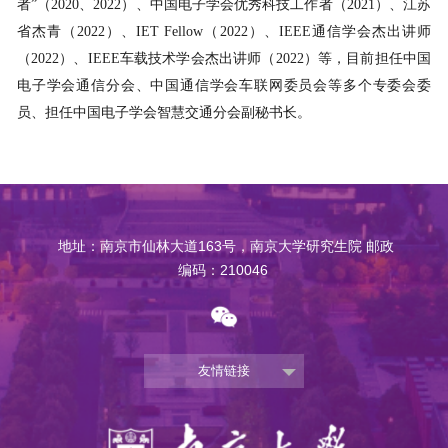
者”（
2020
、
2022
）、中国电子学会优秀科技工作者（
2021
）、江苏
省杰青（
2022
）、
IET Fellow
（
2022
）、
IEEE
通信学会杰出讲师
（
2022
）、
IEEE
车载技术学会杰出讲师（
2022
）等，目前担任中国
电子学会通信分会、中国通信学会车联网委员会等多个专委会委
员、担任中国电子学会智慧交通分会副秘书长。
地址：南京市仙林大道163号，南京大学研究生院 邮政
编码：210046
友情链接